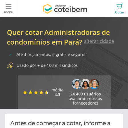
menu
Cotar
Quer cotar Administradoras de
condomínios em Pará?
alterar cidade
Até 4 orçamentos, é grátis e seguro!
Usado por + de 100 mil síndicos
média
24.409 usuários
4.3
avaliaram nossos
fornecedores
Antes de começar a cotar, informe a