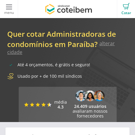
menu
Cotar
Quer cotar Administradoras de
condomínios em Paraíba?
alterar
cidade
Até 4 orçamentos, é grátis e seguro!
Usado por + de 100 mil síndicos
média
24.409 usuários
4.3
avaliaram nossos
fornecedores