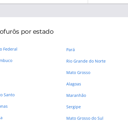
ofurôs por estado
to Federal
Pará
ambuco
Rio Grande do Norte
Mato Grosso
Alagoas
to Santo
Maranhão
onas
Sergipe
ba
Mato Grosso do Sul