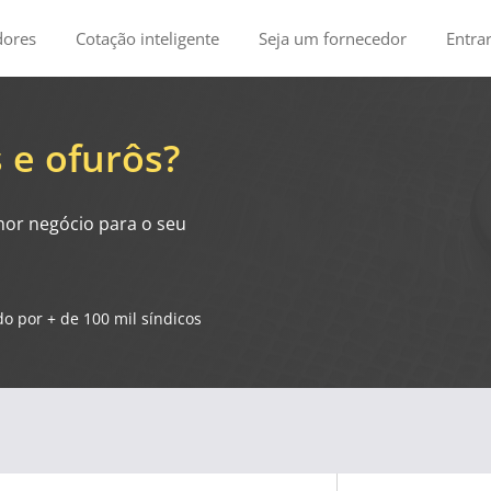
dores
Cotação inteligente
Seja um fornecedor
Entra
 e ofurôs?
hor negócio para o seu
o por + de 100 mil síndicos