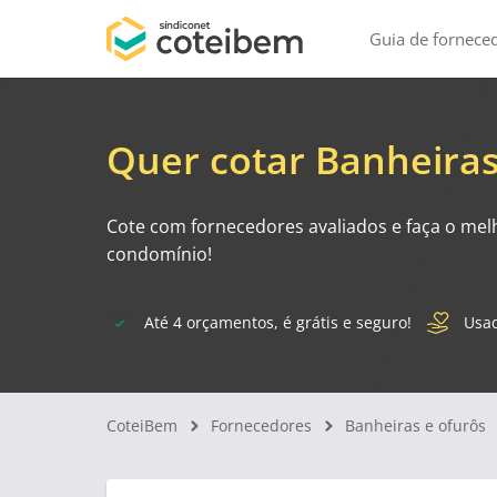
Guia de fornece
Quer cotar Banheiras
Cote com fornecedores avaliados e faça o mel
condomínio!
Até 4 orçamentos, é grátis e seguro!
Usad
CoteiBem
Fornecedores
Banheiras e ofurôs