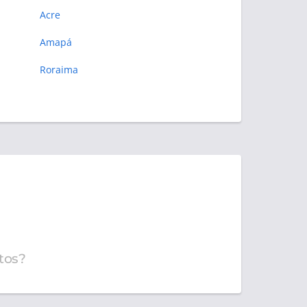
Acre
Amapá
Roraima
tos?