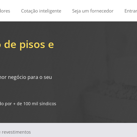
dores
Cotação inteligente
Seja um fornecedor
Entra
 de pisos e
hor negócio para o seu
o por + de 100 mil síndicos
e revestimentos