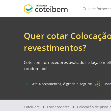
Guia de fornece
Quer cotar Colocação
revestimentos?
Cote com fornecedores avaliados e faça o mel
condomínio!
Até 4 orçamentos, é grátis e seguro!
Usad
CoteiBem
Fornecedores
Colocação de pisos 