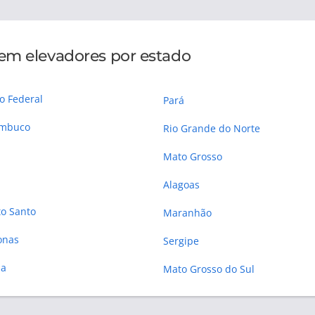
 em elevadores por estado
to Federal
Pará
ambuco
Rio Grande do Norte
Mato Grosso
Alagoas
to Santo
Maranhão
onas
Sergipe
ba
Mato Grosso do Sul