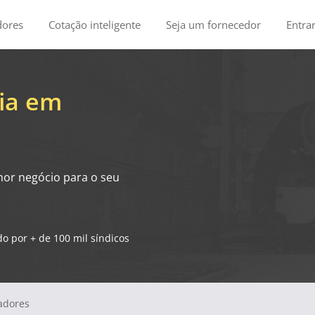
dores
Cotação inteligente
Seja um fornecedor
Entra
ia em
hor negócio para o seu
o por + de 100 mil síndicos
vadores