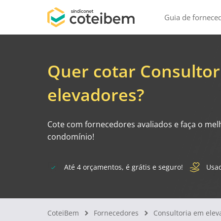
Guia de fornece
Quer cotar Consultor
elevadores?
Cote com fornecedores avaliados e faça o mel
condomínio!
Até 4 orçamentos, é grátis e seguro!
Usad
CoteiBem
Fornecedores
Consultoria em ele