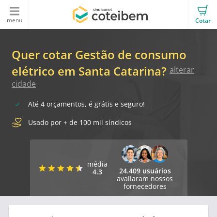
menu
Cotar
Quer cotar Gestão de consumo
elétrico em Santa Catarina?
alterar
cidade
Até 4 orçamentos, é grátis e seguro!
Usado por + de 100 mil síndicos
média
24.409 usuários
4.3
avaliaram nossos
fornecedores