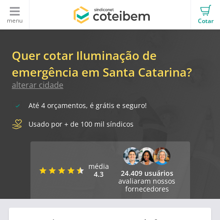
menu
Cotar
Quer cotar Iluminação de
emergência em Santa Catarina?
alterar cidade
Até 4 orçamentos, é grátis e seguro!
Usado por + de 100 mil síndicos
média
24.409 usuários
4.3
avaliaram nossos
fornecedores