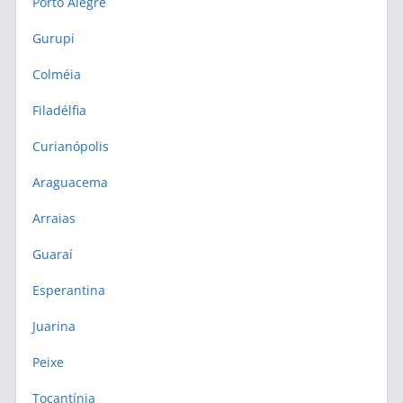
Porto Alegre
Gurupi
Colméia
Filadélfia
Curianópolis
Araguacema
Arraias
Guaraí
Esperantina
Juarina
Peixe
Tocantínia