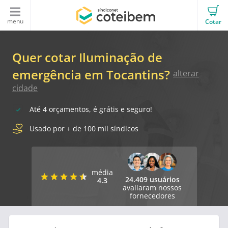
menu
Cotar
Quer cotar Iluminação de
emergência em Tocantins?
alterar
cidade
Até 4 orçamentos, é grátis e seguro!
Usado por + de 100 mil síndicos
média
24.409 usuários
4.3
avaliaram nossos
fornecedores