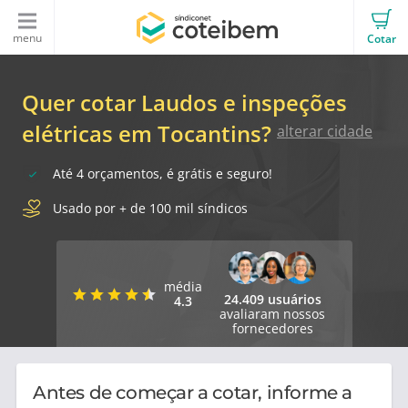
menu
Cotar
Quer cotar Laudos e inspeções
elétricas em Tocantins?
alterar cidade
Até 4 orçamentos, é grátis e seguro!
Usado por + de 100 mil síndicos
média
24.409 usuários
4.3
avaliaram nossos
fornecedores
Antes de começar a cotar, informe a