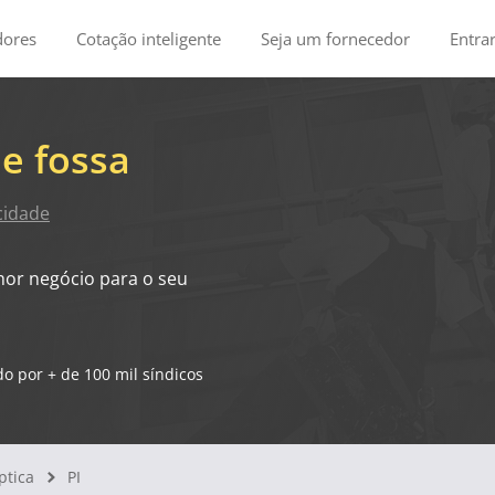
dores
Cotação inteligente
Seja um fornecedor
Entra
e fossa
cidade
hor negócio para o seu
o por + de 100 mil síndicos
ptica
PI