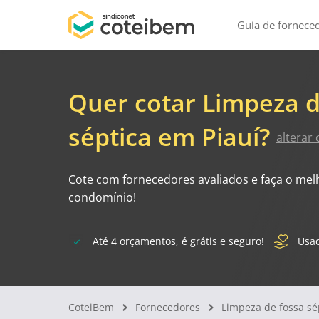
Guia de fornece
Quer cotar Limpeza d
séptica em Piauí?
alterar 
Cote com fornecedores avaliados e faça o mel
condomínio!
Até 4 orçamentos, é grátis e seguro!
Usad
CoteiBem
Fornecedores
Limpeza de fossa sé