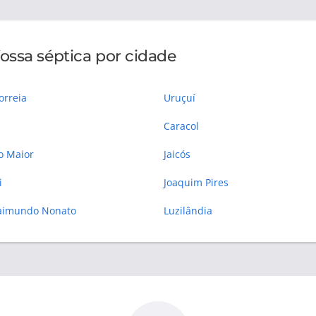
ossa séptica por cidade
orreia
Uruçuí
Caracol
 Maior
Jaicós
i
Joaquim Pires
aimundo Nonato
Luzilândia