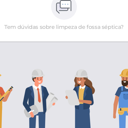
Tem dúvidas sobre limpeza de fossa séptica?