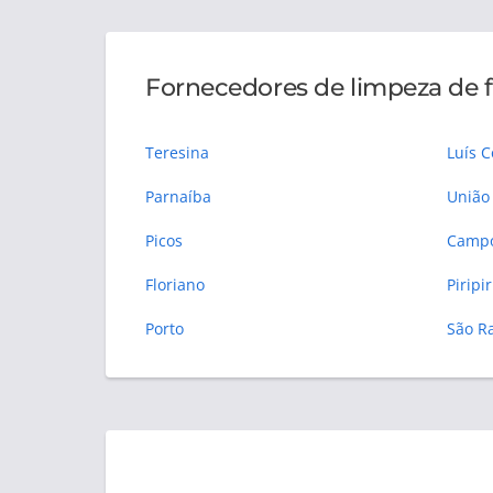
Fornecedores de limpeza de f
Teresina
Luís C
Parnaíba
União
Picos
Campo
Floriano
Piripir
Porto
São R