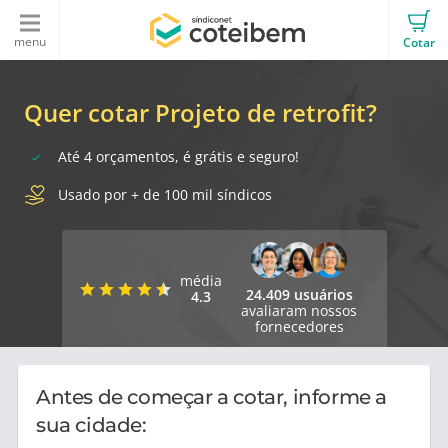
menu
Cotar
Quer cotar Projeto de retrofit?
Até 4 orçamentos, é grátis e seguro!
Usado por + de 100 mil síndicos
média
24.409 usuários
4.3
avaliaram nossos
fornecedores
Antes de começar a cotar, informe a
sua cidade: