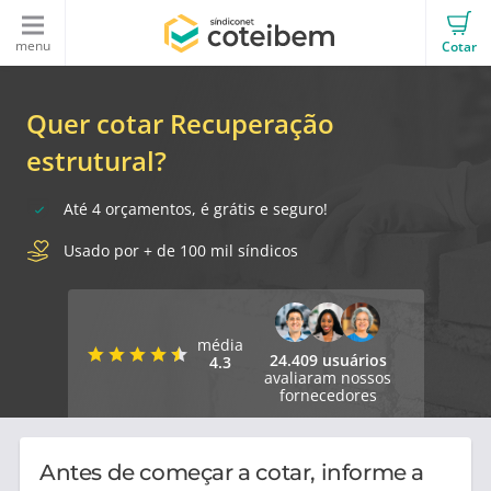
menu
Cotar
Quer cotar Recuperação
estrutural?
Até 4 orçamentos, é grátis e seguro!
Usado por + de 100 mil síndicos
média
24.409 usuários
4.3
avaliaram nossos
fornecedores
Antes de começar a cotar, informe a