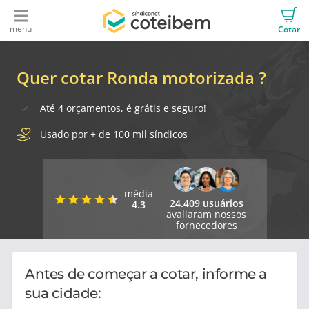
menu
Cotar
Quer cotar Ronda motorizada ?
Até 4 orçamentos, é grátis e seguro!
Usado por + de 100 mil síndicos
média
24.409 usuários
4.3
avaliaram nossos
fornecedores
Antes de começar a cotar, informe a
sua cidade: