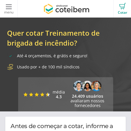
menu
Cotar
Quer cotar Treinamento de
brigada de incêndio?
Até 4 orçamentos, é grátis e seguro!
Usado por + de 100 mil síndicos
média
24.409 usuários
4.3
avaliaram nossos
fornecedores
Antes de começar a cotar, informe a