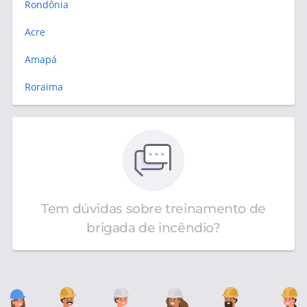
Rondônia
Acre
Amapá
Roraima
Tem dúvidas sobre treinamento de
brigada de incêndio?