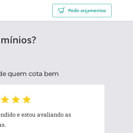
r
Pedir orçamentos
omínios?
 de quem cota bem
ndido e estou avaliando as
Pre
as.
Cond