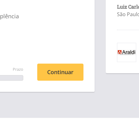
Luiz Carl
São Paulo
plência
Prazo
Continuar