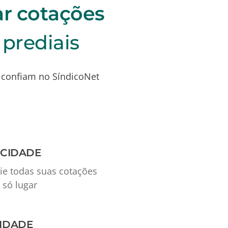
car cotações
 prediais
 confiam no SíndicoNet
ICIDADE
ie todas suas cotações
só lugar
IDADE