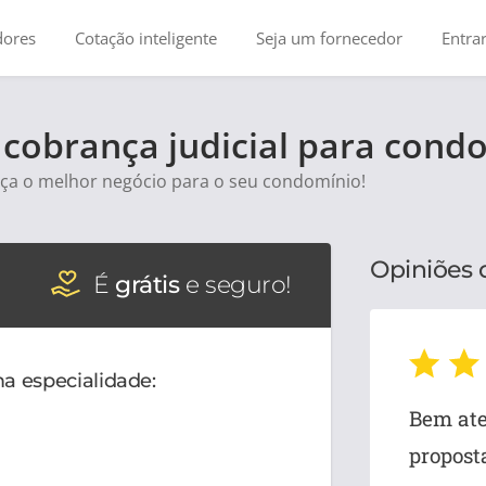
dores
Cotação inteligente
Seja um fornecedor
Entra
 cobrança judicial para cond
aça o melhor negócio para o seu condomínio!
Opiniões
É
grátis
e seguro!
a especialidade:
Bem ate
propost