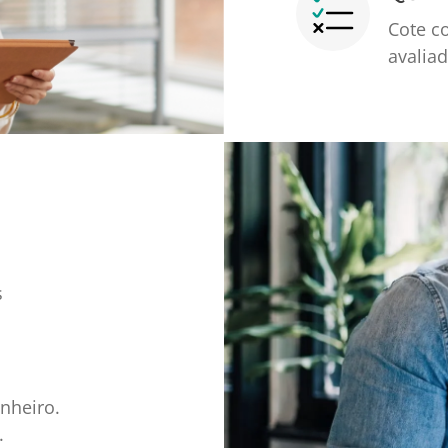
Cote c
avalia
s
nheiro.
.