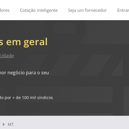
dores
Cotação inteligente
Seja um fornecedor
Entra
s em geral
 cidade
hor negócio para o seu
o por + de 100 mil síndicos
MT