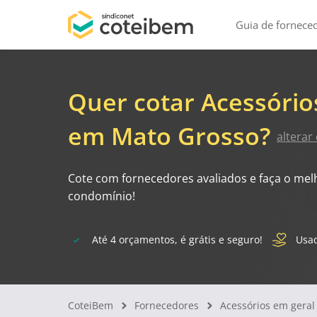
Guia de fornece
Quer cotar Acessório
em Mato Grosso?
alterar
Cote com fornecedores avaliados e faça o mel
condomínio!
Até 4 orçamentos, é grátis e seguro!
Usad
CoteiBem
Fornecedores
Acessórios em geral