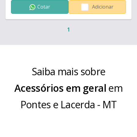
Contêiners de 120, 240, 370 e 1000 Litros; Várias
Cotar
Adicionar
cores! - Carrinho de Compras Aramado com Trava
Cartão e Cartão de Acesso; - Carrinhos de Limpeza
com espremedor e reservatório para água suja e
água limpa. - Toalheiros, Saboneteiras, Suporte Papel,
1
Suportes e Dispensers de Copos Descartáveis (Água
e Café) - Bicicletários (Capacidade de 01, 03, 07 ou 10
Bicicletas) - Sinalização (Placas em Alumínio e Poli);
Cavaletes, Cones, Espelhos Convexos, etc - Descarte
de Pilhas e Baterias, Lixeiras de Calçadas (280, 470,
600 Litros)
Saiba mais sobre
Acessórios em geral
em
Pontes e Lacerda
-
MT