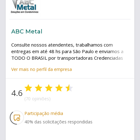
ABC Metal
Consulte nossos atendentes, trabalhamos com
entregas em até 48 hs para São Paulo e enviamos a
TODO O BRASIL por transportadoras Credenciadas
de Com Seguro;EXCLUSIVIDADE: Quadros de Avisos
Ver mais no perfil da empresa
com fechamento em Vidro Temperado e
personalização com o Nome do Condomínio ou
Logotipo da Empresa. Fundo: Feltro, Cortiça ou
4.6
MAGNÉTICO;Verifique também nossos Quadros para
Armazenar Chaves!Armários Roupeiros e Armários
(70 opiniões)
Guarda - Volumes Coloridos! - Quadros de Aviso Edital
com Vidros TEMPERADOS Resistentes de 6 mm!!
Participação média
Acabamento Alto Padrão. - Quadros Porta - Chaves e
40
% das solicitações respondidas
Claviculários para armazenamento de 20 a 1000
Chaves - Lixeiras Várias Capacidades, Cores e
Materiais. Suporte/Conjunto para Coleta Seletiva! -