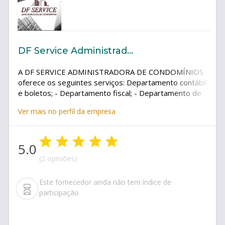
DF Service Administradora de Condomínios
A DF SERVICE ADMINISTRADORA DE CONDOMÍNIOS
oferece os seguintes serviços: Departamento contábil
e boletos; - Departamento fiscal; - Departamento de
pessoal; - Departamento de recursos humanos; -
Ver mais no perfil da empresa
Departamento de Cobrança Administrativa.
5.0
(2 opiniões)
Este fornecedor ainda não tem índice de
participação