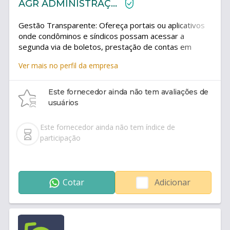
AGR ADMINISTRAÇÃO LTDA
Gestão Transparente: Ofereça portais ou aplicativos
onde condôminos e síndicos possam acessar a
segunda via de boletos, prestação de contas em
tempo real e reservas de áreas comuns.Tecnologia
Ver mais no perfil da empresa
Integrada: Utilize sistemas de gestão condominial
para automatizar a emissão de boletos, controle de
contas a pagar/receber e comunicação
Este fornecedor ainda não tem avaliações de
interna.Assessoria Jurídica e Trabalhista: Garanta
usuários
suporte para evitar passivos trabalhistas
(especialmente com funcionários terceirizados) e
Este fornecedor ainda não tem índice de
ofereça estratégias ativas para reduzir a
participação
inadimplência
Cotar
Adicionar