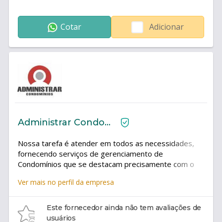
Cotar
Adicionar
Administrar Condomínios
Nossa tarefa é atender em todos as necessidades,
fornecendo serviços de gerenciamento de
Condomínios que se destacam precisamente com o
objetivo de garantir aos clientes que obtenham o
Ver mais no perfil da empresa
máximo de benefícios e menor custo possível. -
Administração condominial - Assessoria bancária -
Departamento jurídico - Departamento técnico -
Este fornecedor ainda não tem avaliações de
Gerenciamento de pessoal - Departamento de
usuários