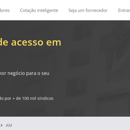
dores
Cotação inteligente
Seja um fornecedor
Entra
de acesso em
hor negócio para o seu
o por + de 100 mil síndicos
AM