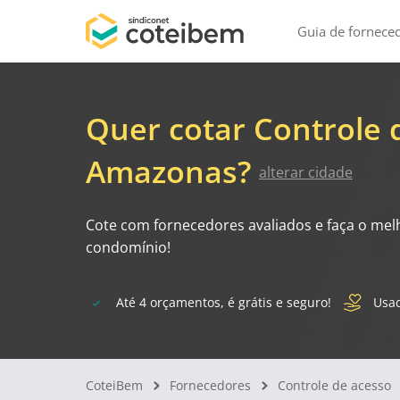
Guia de fornece
Quer cotar Controle 
Amazonas?
alterar cidade
Cote com fornecedores avaliados e faça o mel
condomínio!
Até 4 orçamentos, é grátis e seguro!
Usad
CoteiBem
Fornecedores
Controle de acesso