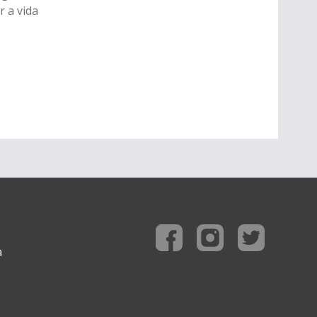
r a vida
a