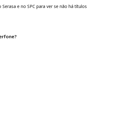
no
Serasa
e no
SPC
para ver se não há títulos
erfone?