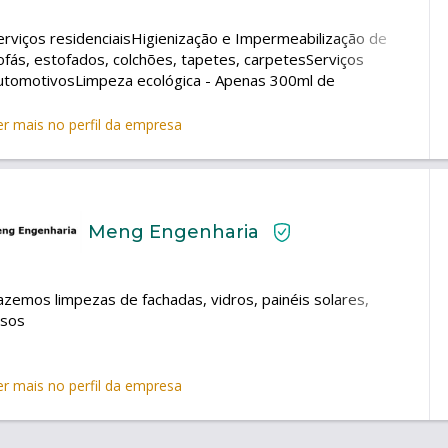
erviços residenciaisHigienização e Impermeabilização de
ofás, estofados, colchões, tapetes, carpetesServiços
utomotivosLimpeza ecológica - Apenas 300ml de
guaEnceramentoCristalização de vidrosLimpeza técnica de
otorLimpeza e hidratação de couroRevitalização de
er mais no perfil da empresa
lásticosHigienização de ar condicionadoRemoção de chuva
cidaDescontaminação de pintura
Meng Engenharia
azemos limpezas de fachadas, vidros, painéis solares,
isos
er mais no perfil da empresa