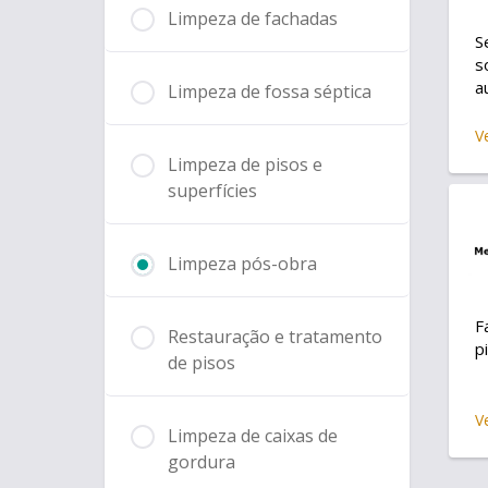
Limpeza de fachadas
S
s
a
Limpeza de fossa séptica
á
m
V
p
Limpeza de pisos e
á
superfícies
Limpeza pós-obra
F
Restauração e tratamento
p
de pisos
V
Limpeza de caixas de
gordura