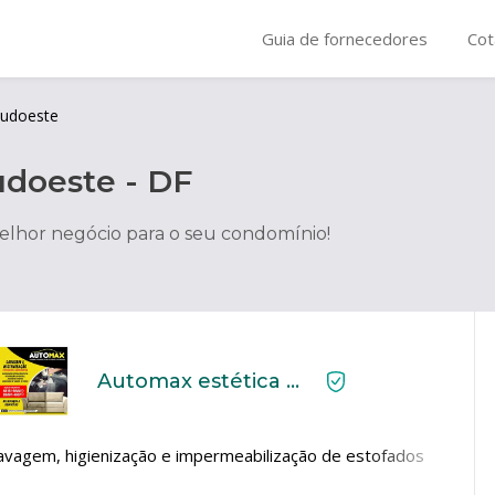
Guia de fornecedores
Cot
udoeste
udoeste
-
DF
elhor negócio para o seu condomínio!
Automax estética Automotiva e higienização de estofados
avagem, higienização e impermeabilização de estofados