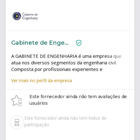
Gabinete de Engenharia
A GABINETE DE ENGENHARIA é uma empresa que
atua nos diversos segmentos da engenharia civil.
Composta por profissionais experientes e
qualificados, a empresa busca a excelência na
Ver mais no perfil da empresa
execução dos serviços prestados.
Este fornecedor ainda não tem avaliações de
usuários
Este fornecedor ainda não tem índice de
participação