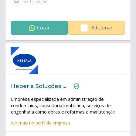
participação
Cotar
Adicionar
Heberla Soluções e Serviços
Empresa especializada em administração de
condomínios, consultoria imobiliária, serviços de
engenharia como obras e reformas e manutenção
predial, vistorias técnicas com emissão de laudos
Ver mais no perfil da empresa
técnicos.Soluções em energia solar.